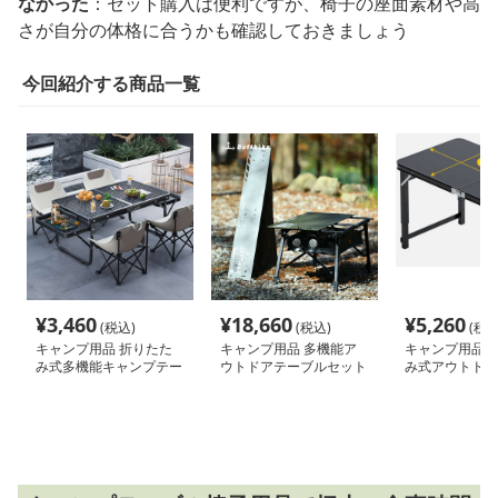
なかった
：セット購入は便利ですが、椅子の座面素材や高
さが自分の体格に合うかも確認しておきましょう
今回紹介する商品一覧
¥
3,460
¥
18,660
¥
5,260
(税込)
(税込)
(税込
キャンプ用品 折りたた
キャンプ用品 多機能ア
キャンプ用品 
み式多機能キャンプテー
ウトドアテーブルセット
み式アウトドア
ブルセット
セット