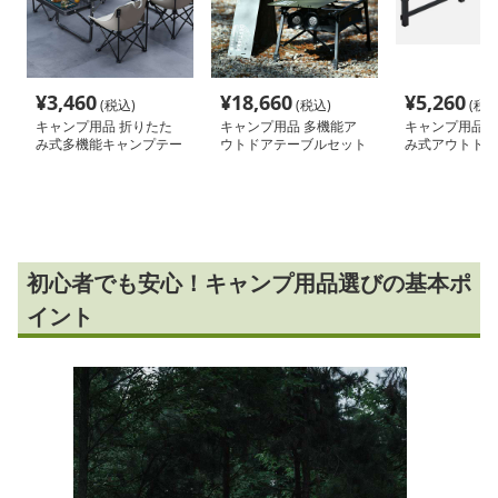
¥
3,460
¥
18,660
¥
5,260
(税込)
(税込)
(税込
キャンプ用品 折りたた
キャンプ用品 多機能ア
キャンプ用品 
み式多機能キャンプテー
ウトドアテーブルセット
み式アウトドア
ブルセット
セット
初心者でも安心！キャンプ用品選びの基本ポ
イント