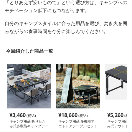
「とりあえず安いもので」という選び方は、キャンプへの
モチベーション低下にもつながります。
自分のキャンプスタイルに合った用品を選び、焚き火を囲
みながらの食事時間を存分に楽しんでください。
今回紹介した商品一覧
¥
3,460
¥
18,660
¥
5,260
(税込)
(税込)
(税込
キャンプ用品 折りたた
キャンプ用品 多機能ア
キャンプ用品 
み式多機能キャンプテー
ウトドアテーブルセット
み式アウトドア
ブルセット
セット