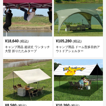
¥
18,640
¥
105,280
(税込)
(税込)
キャンプ用品 超頑丈 ワンタッチ
キャンプ用品 ドーム型多目的ア
大型 折りたたみタープ
ウトドアシェルター
¥
8,580
¥
10,260
(税込)
(税込)