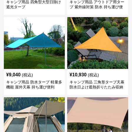
キャンプ用品 四角型大型日除け
キャンプ用品 アウトドア用ター
遮光タープ
プ 紫外線対策 防水 持ち運び便
利 日よけシェード
¥
9,040
¥
10,930
(税込)
(税込)
キャンプ用品 防水タープ 軽量多
キャンプ用品 三角形タープ天幕
機能 屋外天幕 持ち運び便利
防水日よけ遮熱折りたたみ収納