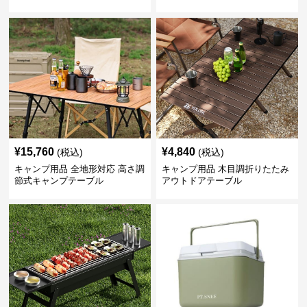
¥
15,760
¥
4,840
(税込)
(税込)
キャンプ用品 全地形対応 高さ調
キャンプ用品 木目調折りたたみ
節式キャンプテーブル
アウトドアテーブル