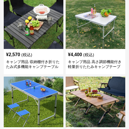
¥
2,570
¥
4,400
(税込)
(税込)
キャンプ用品 収納棚付き折りた
キャンプ用品 高さ調節機能付き
たみ式多機能キャンプテーブル
軽量折りたたみキャンプテーブ
ル