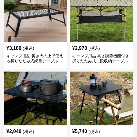
¥
3,180
¥
2,970
(税込)
(税込)
キャンプ用品 焚き火の上で使え
キャンプ用品 高さ調節機能付き
る折りたたみ式網目テーブル
折りたたみ式二段収納テーブル
¥
2,040
¥
5,740
(税込)
(税込)