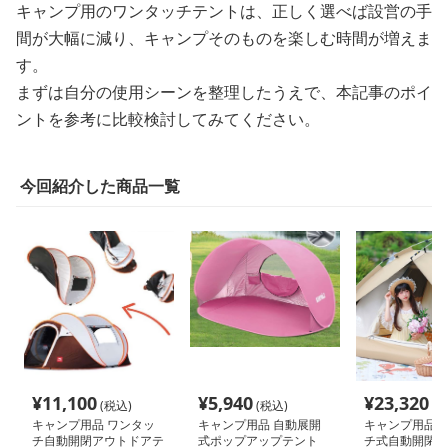
キャンプ用のワンタッチテントは、正しく選べば設営の手
間が大幅に減り、キャンプそのものを楽しむ時間が増えま
す。
まずは自分の使用シーンを整理したうえで、本記事のポイ
ントを参考に比較検討してみてください。
今回紹介した商品一覧
¥
11,100
¥
5,940
¥
23,320
(税込)
(税込)
(税
キャンプ用品 ワンタッ
キャンプ用品 自動展開
キャンプ用品 
チ自動開閉アウトドアテ
式ポップアップテント
チ式自動開閉テ