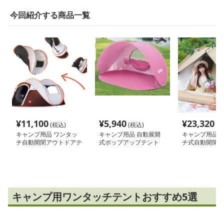
今回紹介する商品一覧
¥
11,100
¥
5,940
¥
23,320
(税込)
(税込)
(税
キャンプ用品 ワンタッ
キャンプ用品 自動展開
キャンプ用品 
チ自動開閉アウトドアテ
式ポップアップテント
チ式自動開閉テ
ント
キャンプ用ワンタッチテントおすすめ5選