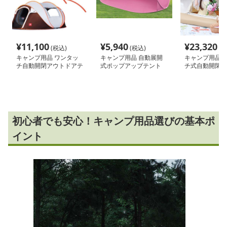
¥
11,100
¥
5,940
¥
23,320
(税込)
(税込)
(税
キャンプ用品 ワンタッ
キャンプ用品 自動展開
キャンプ用品 
チ自動開閉アウトドアテ
式ポップアップテント
チ式自動開閉テ
ント
初心者でも安心！キャンプ用品選びの基本ポ
イント