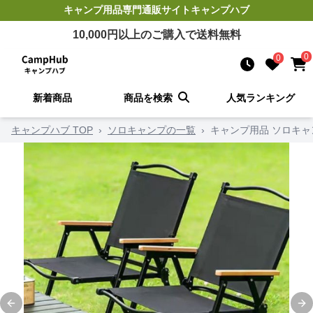
キャンプ用品
専門通販サイト
キャンプハブ
10,000
円以上のご購入で送料無料
0
0
新着商品
商品を検索
人気ランキング
キャンプハブ TOP
›
ソロキャンプの一覧
›
キャンプ用品 ソロキ
Previous slide
Ne