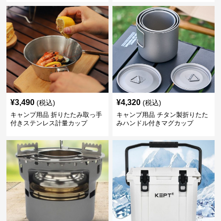
¥
3,490
¥
4,320
(税込)
(税込)
キャンプ用品 折りたたみ取っ手
キャンプ用品 チタン製折りたた
付きステンレス計量カップ
みハンドル付きマグカップ