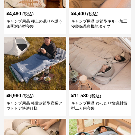
¥
4,480
¥
4,400
(税込)
(税込)
キャンプ用品 極上の眠りを誘う
キャンプ用品 封筒型キルト加工
四季対応型寝袋
寝袋保温多機能タイプ
¥
6,960
¥
11,580
(税込)
(税込)
キャンプ用品 軽量封筒型寝袋ア
キャンプ用品 ゆったり快適封筒
ウトドア快適仕様
型二人用寝袋