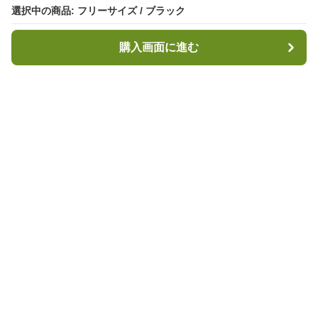
選択中の商品: フリーサイズ / ブラック
選択中の商品: フリーサイズ / ブラック
購入画面に進む
購入画面に進む
キャンプハブ
について
会社概要
利用規約