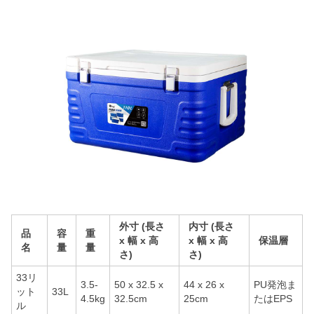
外寸 (長さ
内寸 (長さ
品
容
重
x 幅 x 高
x 幅 x 高
保温層
名
量
量
さ)
さ)
33リ
3.5-
50 x 32.5 x
44 x 26 x
PU発泡ま
ット
33L
4.5kg
32.5cm
25cm
たはEPS
ル