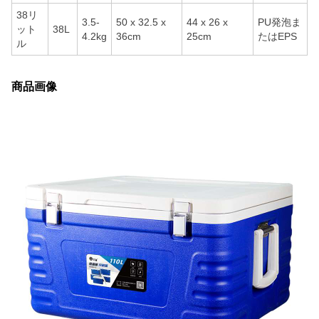
38リ
3.5-
50 x 32.5 x
44 x 26 x
PU発泡ま
ット
38L
4.2kg
36cm
25cm
たはEPS
ル
商品画像