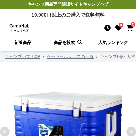
キャンプ用品
専門通販サイト
キャンプハブ
10,000
円以上のご購入で送料無料
0
0
新着商品
商品を検索
人気ランキング
キャンプハブ TOP
›
クーラーボックスの一覧
›
キャンプ用品 大
Previous slide
Ne