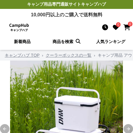
キャンプ用品
専門通販サイト
キャンプハブ
10,000
円以上のご購入で送料無料
0
0
新着商品
商品を検索
人気ランキング
キャンプハブ TOP
›
クーラーボックスの一覧
›
キャンプ用品 ア
Previous slide
Ne