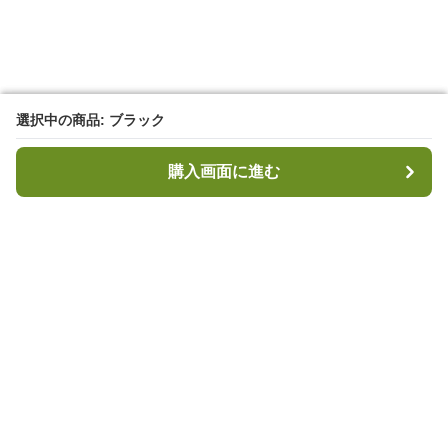
選択中の商品: ブラック
選択中の商品: ブラック
購入画面に進む
購入画面に進む
キャンプハブ
について