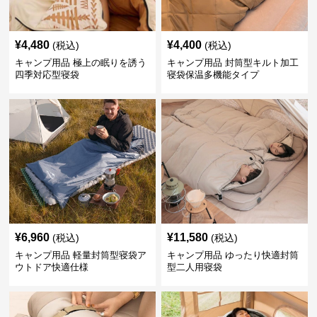
¥
4,480
¥
4,400
(税込)
(税込)
キャンプ用品 極上の眠りを誘う
キャンプ用品 封筒型キルト加工
四季対応型寝袋
寝袋保温多機能タイプ
¥
6,960
¥
11,580
(税込)
(税込)
キャンプ用品 軽量封筒型寝袋ア
キャンプ用品 ゆったり快適封筒
ウトドア快適仕様
型二人用寝袋