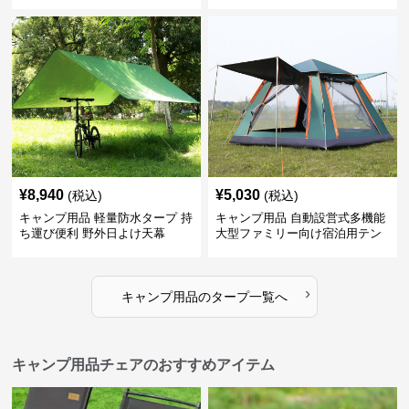
¥
8,940
¥
5,030
(税込)
(税込)
キャンプ用品 軽量防水タープ 持
キャンプ用品 自動設営式多機能
ち運び便利 野外日よけ天幕
大型ファミリー向け宿泊用テン
ト
›
キャンプ用品
の
タープ
一覧へ
キャンプ用品チェアのおすすめアイテム