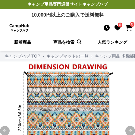
キャンプ用品
専門通販サイト
キャンプハブ
10,000
円以上のご購入で送料無料
0
0
新着商品
商品を検索
人気ランキング
キャンプハブ TOP
›
キャンプマットの一覧
›
キャンプ用品 多機
Previous slide
Ne