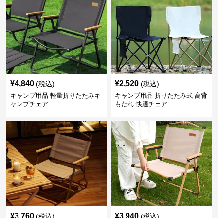
¥
4,840
¥
2,520
(税込)
(税込)
キャンプ用品 軽量折りたたみキ
キャンプ用品 折りたたみ式 高背
ャンプチェア
もたれ 快適チェア
¥
3,760
¥
3,940
(税込)
(税込)