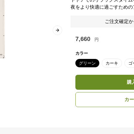
夜をより快適に過ごすための
ご注文確定か
Next slide
7,660
円
カラー
グリーン
カーキ
ゴ
購
カー