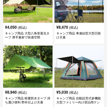
¥
4,050
¥
8,470
(税込)
(税込)
キャンプ用品 大型八角形遮光タ
キャンプ用品 車連結型大型日除
ープ 厚手素材で快適空間
け天幕
¥
8,940
¥
5,030
(税込)
(税込)
キャンプ用品 軽量防水タープ 持
キャンプ用品 自動設営式多機能
ち運び便利 野外日よけ天幕
大型ファミリー向け宿泊用テン
ト