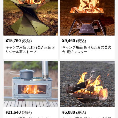
¥
15,760
¥
9,460
(税込)
(税込)
キャンプ用品 ねじれ焚き火台 オ
キャンプ用品 折りたたみ式焚火
リジナル薪ストーブ
台 暖炉マスター
¥
21,640
¥
6,080
(税込)
(税込)