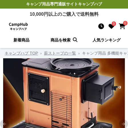
キャンプ用品
専門通販サイト
キャンプハブ
10,000
円以上のご購入で送料無料
0
0
新着商品
商品を検索
人気ランキング
キャンプハブ TOP
›
薪ストーブの一覧
›
キャンプ用品 多機能キ
Previous slide
Ne