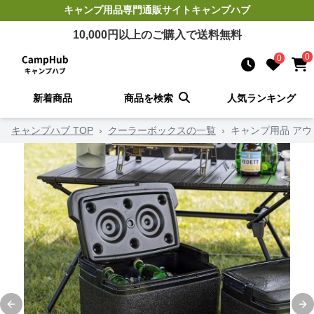
キャンプ用品
専門通販サイト
キャンプハブ
10,000
円以上のご購入で送料無料
0
0
新着商品
商品を検索
人気ランキング
キャンプハブ TOP
›
クーラーボックスの一覧
›
キャンプ用品 ア
Previous slide
Ne