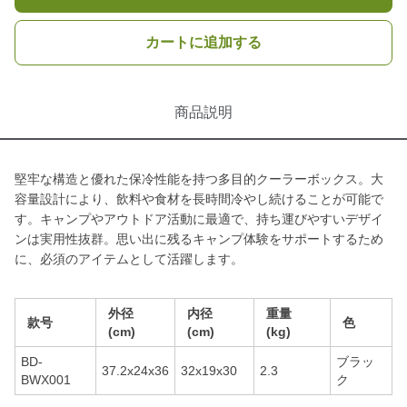
カートに追加する
商品説明
堅牢な構造と優れた保冷性能を持つ多目的クーラーボックス。大
容量設計により、飲料や食材を長時間冷やし続けることが可能で
す。キャンプやアウトドア活動に最適で、持ち運びやすいデザイ
ンは実用性抜群。思い出に残るキャンプ体験をサポートするため
に、必須のアイテムとして活躍します。
外径
内径
重量
款号
色
(cm)
(cm)
(kg)
BD-
ブラッ
37.2x24x36
32x19x30
2.3
BWX001
ク