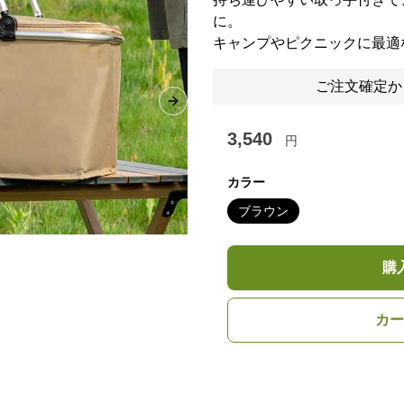
に。
キャンプやピクニックに最適
ご注文確定か
Next slide
3,540
円
カラー
ブラウン
購
カー