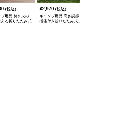
80
¥
2,970
¥
2,040
(税込)
(税込)
(税込)
ンプ用品 焚き火の
キャンプ用品 高さ調節
キャンプ用品 軽量アル
使える折りたたみ式
機能付き折りたたみ式二
ミ製折りたたみ式ロール
テーブル
段収納テーブル
テーブル