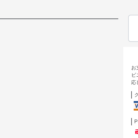
お
ビ
応
P