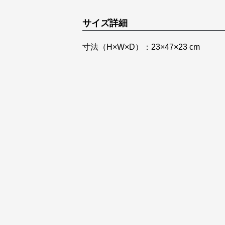
サイズ詳細
寸法（H×W×D）：23×47×23 cm