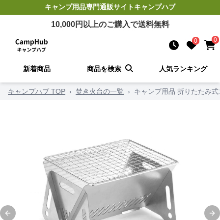
キャンプ用品
専門通販サイト
キャンプハブ
10,000
円以上のご購入で送料無料
0
0
新着商品
商品を検索
人気ランキング
キャンプハブ TOP
›
焚き火台の一覧
›
キャンプ用品 折りたたみ
Previous slide
Ne