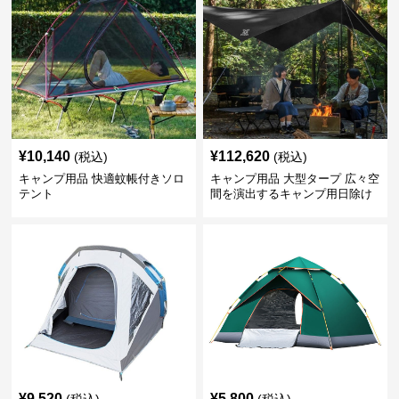
¥
10,140
¥
112,620
(税込)
(税込)
キャンプ用品 快適蚊帳付きソロ
キャンプ用品 大型タープ 広々空
テント
間を演出するキャンプ用日除け
幕テント
¥
9,520
¥
5,800