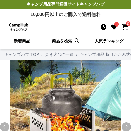
キャンプ用品
専門通販サイト
キャンプハブ
10,000
円以上のご購入で送料無料
0
0
新着商品
商品を検索
人気ランキング
キャンプハブ TOP
›
焚き火台の一覧
›
キャンプ用品 折りたたみ
Previous slide
Ne