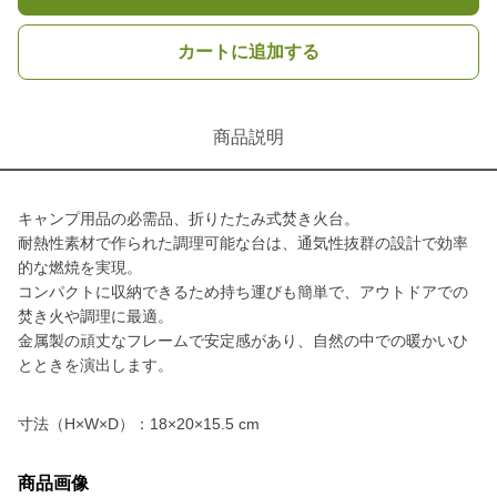
カートに追加する
商品説明
キャンプ用品の必需品、折りたたみ式焚き火台。
耐熱性素材で作られた調理可能な台は、通気性抜群の設計で効率
的な燃焼を実現。
コンパクトに収納できるため持ち運びも簡単で、アウトドアでの
焚き火や調理に最適。
金属製の頑丈なフレームで安定感があり、自然の中での暖かいひ
とときを演出します。
寸法（H×W×D）：18×20×15.5 cm
商品画像