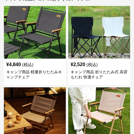
¥
4,840
¥
2,520
(税込)
(税込)
キャンプ用品 軽量折りたたみキ
キャンプ用品 折りたたみ式 高背
ャンプチェア
もたれ 快適チェア