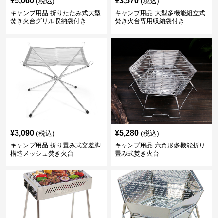
¥
5,060
¥
3,570
(税込)
(税込)
キャンプ用品 折りたたみ式大型
キャンプ用品 大型多機能組立式
焚き火台グリル収納袋付き
焚き火台専用収納袋付き
¥
3,090
¥
5,280
(税込)
(税込)
キャンプ用品 折り畳み式交差脚
キャンプ用品 六角形多機能折り
構造メッシュ焚き火台
畳み式焚き火台