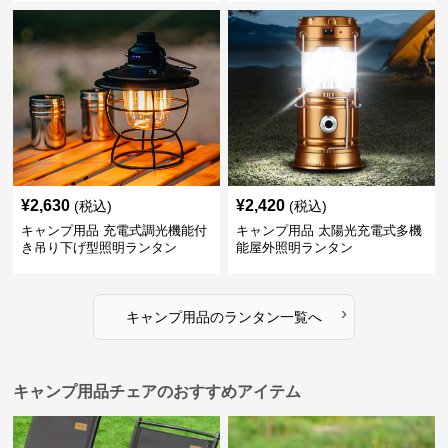
¥
2,630
¥
2,420
(税込)
(税込)
キャンプ用品 充電式調光機能付
キャンプ用品 太陽光充電式多機
き吊り下げ型照明ランタン
能屋外照明ランタン
›
キャンプ用品
の
ランタン
一覧へ
キャンプ用品チェアのおすすめアイテム