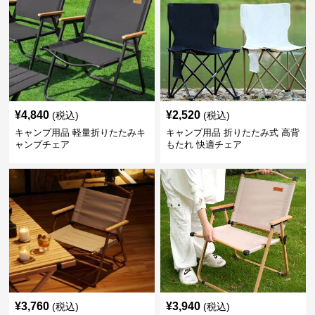
¥
4,840
¥
2,520
(税込)
(税込)
キャンプ用品 軽量折りたたみキ
キャンプ用品 折りたたみ式 高背
ャンプチェア
もたれ 快適チェア
¥
3,760
¥
3,940
(税込)
(税込)