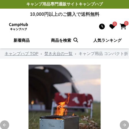
キャンプ用品
専門通販サイト
キャンプハブ
10,000
円以上のご購入で送料無料
0
0
新着商品
商品を検索
人気ランキング
キャンプハブ TOP
›
焚き火台の一覧
›
キャンプ用品 コンパクト
Previous slide
Ne