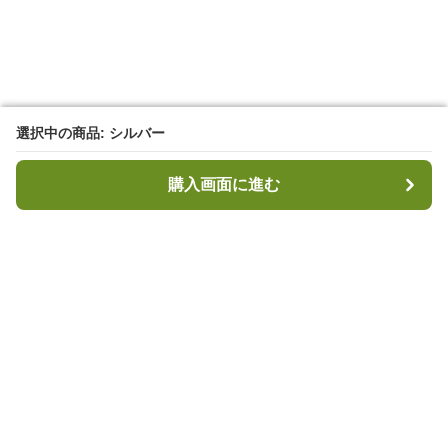
選択中の商品: シルバー
選択中の商品: シルバー
購入画面に進む
購入画面に進む
キャンプハブ
について