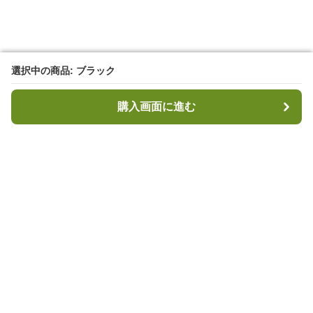
選択中の商品: ブラック
選択中の商品: ブラック
購入画面に進む
購入画面に進む
キャンプハブ
について