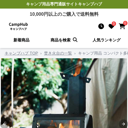
キャンプ用品
専門通販サイト
キャンプハブ
10,000
円以上のご購入で送料無料
0
0
新着商品
商品を検索
人気ランキング
キャンプハブ TOP
›
焚き火台の一覧
›
キャンプ用品 コンパクト
Previous slide
Ne