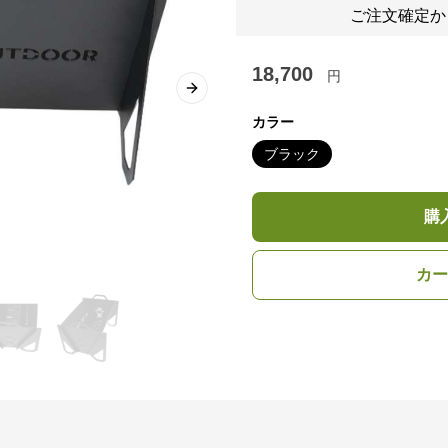
ご注文確定か
18,700
円
Next slide
カラー
ブラック
購
カー