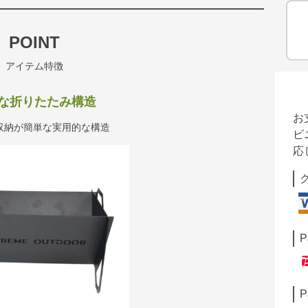
POINT
アイテム特徴
な折りたたみ構造
お
収納が簡単な実用的な構造
ビ
応
P
P