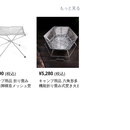
もっと見る
90
¥
5,280
¥
10,940
(税込)
(税込)
(税込)
ンプ用品 折り畳み
キャンプ用品 六角形多
キャンプ用品 キャプテ
差脚構造メッシュ焚
機能折り畳み式焚き火台
ンスタッグ ステンレス
台
製焚き火台 高さ調節機
能付き