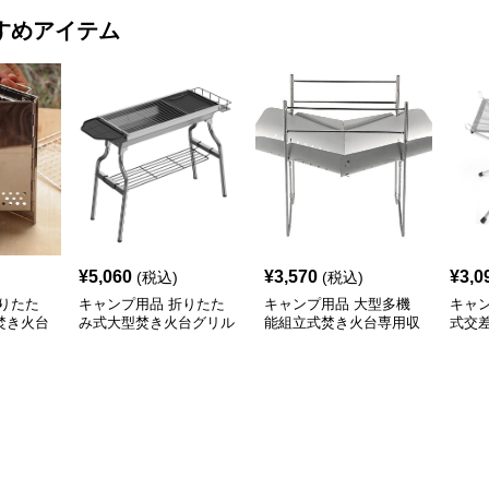
すめアイテム
¥
5,060
¥
3,570
¥
3,0
(税込)
(税込)
りたた
キャンプ用品 折りたた
キャンプ用品 大型多機
キャ
焚き火台
み式大型焚き火台グリル
能組立式焚き火台専用収
式交
収納袋付き
納袋付き
き火