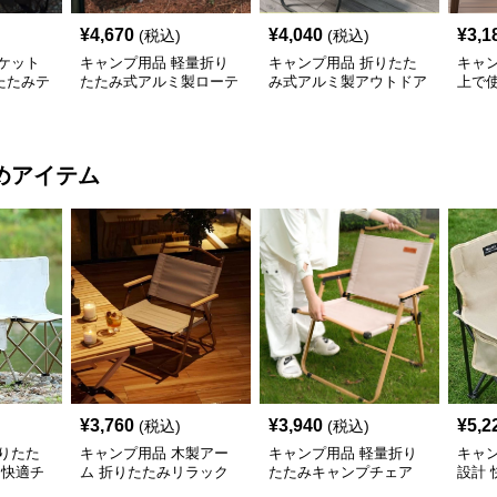
¥
4,670
¥
4,040
¥
3,1
(税込)
(税込)
ケット
キャンプ用品 軽量折り
キャンプ用品 折りたた
キャ
たたみテ
たたみ式アルミ製ローテ
み式アルミ製アウトドア
上で
ーブル
大型テーブル
網目
めアイテム
¥
3,760
¥
3,940
¥
5,2
(税込)
(税込)
りたた
キャンプ用品 木製アー
キャンプ用品 軽量折り
キャ
 快適チ
ム 折りたたみリラック
たたみキャンプチェア
設計
スチェア
ェア