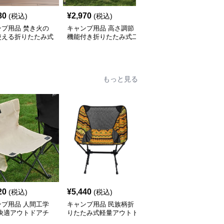
80
¥
2,970
¥
2,040
(税込)
(税込)
(税込)
ンプ用品 焚き火の
キャンプ用品 高さ調節
キャンプ用品 軽量アル
使える折りたたみ式
機能付き折りたたみ式二
ミ製折りたたみ式ロール
テーブル
段収納テーブル
テーブル
もっと見る
20
¥
5,440
¥
7,070
(税込)
(税込)
(税込)
ンプ用品 人間工学
キャンプ用品 民族柄折
キャンプ用品 折りたた
 快適アウトドアチ
りたたみ式軽量アウトド
み式コンパクト月型アウ
アチェア
トドアチェア