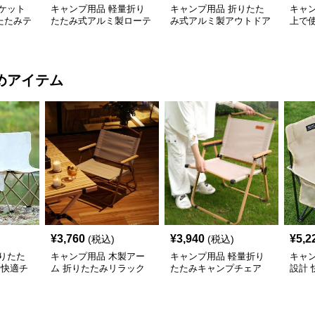
ケット
キャンプ用品 軽量折り
キャンプ用品 折りたた
キャ
たたみテ
たたみ式アルミ製ローテ
み式アルミ製アウトドア
上で
ーブル
大型テーブル
網目
めアイテム
¥
3,760
¥
3,940
¥
5,2
(税込)
(税込)
りたた
キャンプ用品 木製アー
キャンプ用品 軽量折り
キャ
 快適チ
ム 折りたたみリラック
たたみキャンプチェア
設計
スチェア
ェア