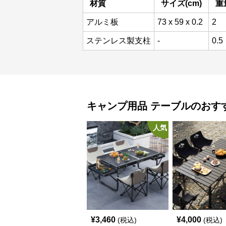
材質
サイズ(cm)
重量
アルミ板
73 x 59 x 0.2
2
ステンレス製支柱
-
0.5
キャンプ用品
テーブル
のおす
人気
¥
3,460
¥
4,000
(税込)
(税込)