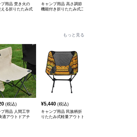
ンプ用品 焚き火の
キャンプ用品 高さ調節
キャンプ用品 軽量アル
使える折りたたみ式
機能付き折りたたみ式二
ミ製折りたたみ式ロール
テーブル
段収納テーブル
テーブル
もっと見る
20
¥
5,440
¥
7,070
(税込)
(税込)
(税込)
ンプ用品 人間工学
キャンプ用品 民族柄折
キャンプ用品 折りたた
 快適アウトドアチ
りたたみ式軽量アウトド
み式コンパクト月型アウ
アチェア
トドアチェア