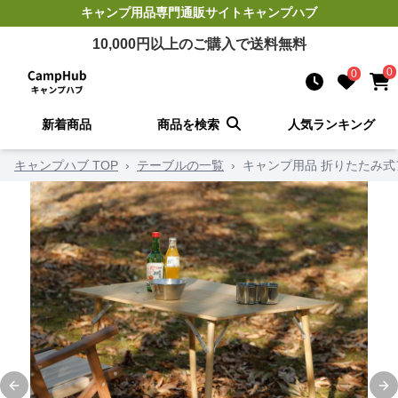
キャンプ用品
専門通販サイト
キャンプハブ
10,000
円以上のご購入で送料無料
0
0
新着商品
商品を検索
人気ランキング
キャンプハブ TOP
›
テーブルの一覧
›
キャンプ用品 折りたたみ
Previous slide
Ne