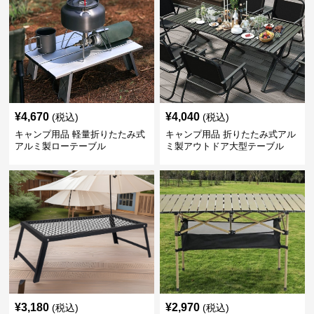
¥
4,670
¥
4,040
(税込)
(税込)
キャンプ用品 軽量折りたたみ式
キャンプ用品 折りたたみ式アル
アルミ製ローテーブル
ミ製アウトドア大型テーブル
¥
3,180
¥
2,970
(税込)
(税込)