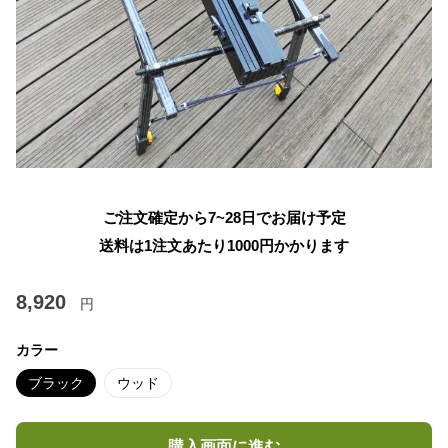
ご注文確定から7~28日でお届け予定
送料は1注文あたり
1000
円かかります
8,920
円
カラー
ブラック
ウッド
購入画面に進む