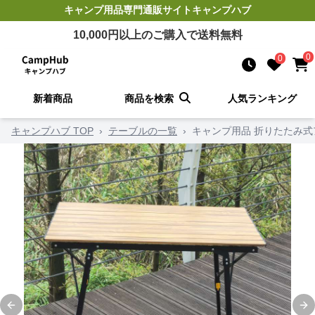
キャンプ用品
専門通販サイト
キャンプハブ
10,000
円以上のご購入で送料無料
0
0
新着商品
商品を検索
人気ランキング
キャンプハブ TOP
›
テーブルの一覧
›
キャンプ用品 折りたたみ
Previous slide
Ne