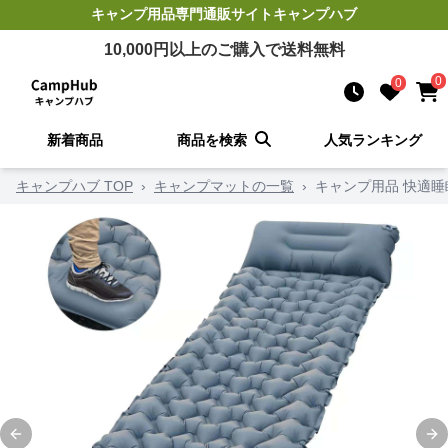
キャンプ用品
専門通販サイト
キャンプハブ
10,000
円以上のご購入で送料無料
0
0
新着商品
商品を検索
人気ランキング
キャンプハブ TOP
›
キャンプマットの一覧
›
キャンプ用品 快適睡
Previous slide
Ne