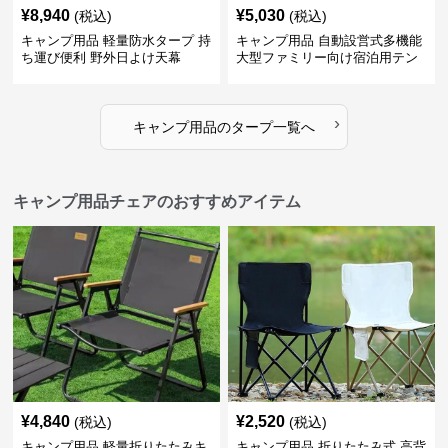
¥
8,940
¥
5,030
(税込)
(税込)
キャンプ用品 軽量防水タープ 持
キャンプ用品 自動設営式多機能
ち運び便利 野外日よけ天幕
大型ファミリー向け宿泊用テン
ト
›
キャンプ用品
の
タープ
一覧へ
キャンプ用品チェアのおすすめアイテム
¥
4,840
¥
2,520
(税込)
(税込)
キャンプ用品 軽量折りたたみキ
キャンプ用品 折りたたみ式 高背