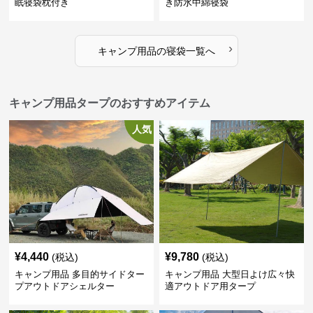
眠寝袋枕付き
き防水中綿寝袋
›
キャンプ用品
の
寝袋
一覧へ
キャンプ用品タープのおすすめアイテム
人気
¥
4,440
¥
9,780
(税込)
(税込)
キャンプ用品 多目的サイドター
キャンプ用品 大型日よけ広々快
プアウトドアシェルター
適アウトドア用タープ