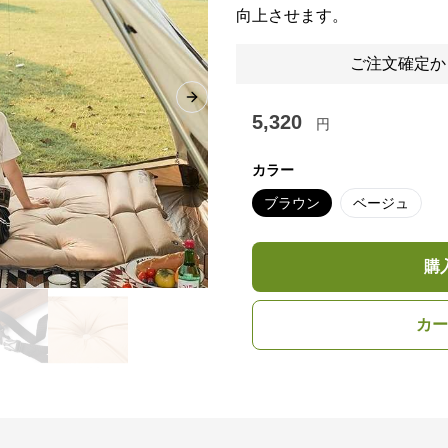
向上させます。
ご注文確定か
Next slide
5,320
円
カラー
ブラウン
ベージュ
購
カー