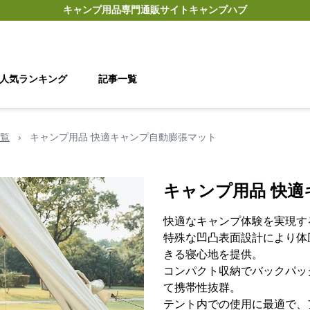
キャンプ用品
専門通販サイト
キャンプハブ
人気ランキング
記事一覧
覧
›
キャンプ用品 快適キャンプ自動膨張マット
キャンプ用品 快
快適なキャンプ体験を実現す
特殊な凹凸表面設計により体
きる寝心地を提供。
コンパクト収納でバックパッ
て携帯性抜群。
テント内での使用に最適で、