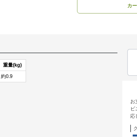
カー
重量(kg)
約0.9
お
ビ
応