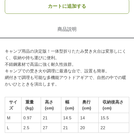
カートに追加する
商品説明
キャンプ用品の決定版！一体型折りたたみ焚き火台は変形しにく
く、収納や持ち運びに便利。
不錆鋼素材で高温に強く耐久性抜群。
キャンプでの焚き火や調理に最適な台で、設置も簡単。
網付きで調理も可能な多機能アウトドアギアで、自然の中での暖
かいひとときを演出します。
サイ
重量
高さ
幅
奥行
収納後高さ
ズ
(kg)
(cm)
(cm)
(cm)
(cm)
M
0.97
21
14.5
14
15.5
L
2.5
27
21
20
22