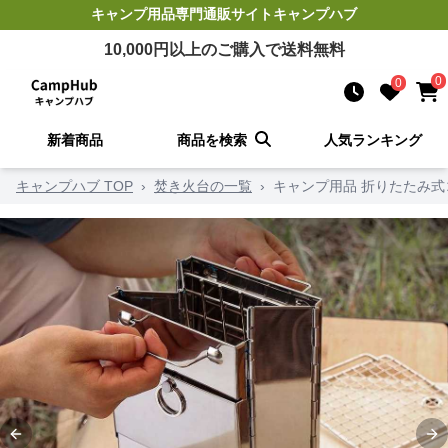
キャンプ用品
専門通販サイト
キャンプハブ
10,000
円以上のご購入で送料無料
0
0
新着商品
商品を検索
人気ランキング
キャンプハブ TOP
›
焚き火台の一覧
›
キャンプ用品 折りたたみ
Previous slide
Ne