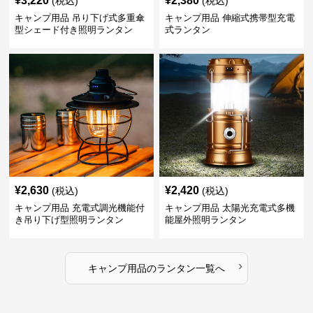
¥
3,220
¥
2,380
(税込)
(税込)
キャンプ用品 吊り下げ式多重傘
キャンプ用品 伸縮式携帯型充電
型シェード付き照明ランタン
式ランタン
¥
2,630
¥
2,420
(税込)
(税込)
キャンプ用品 充電式調光機能付
キャンプ用品 太陽光充電式多機
き吊り下げ型照明ランタン
能屋外照明ランタン
›
キャンプ用品
の
ランタン
一覧へ