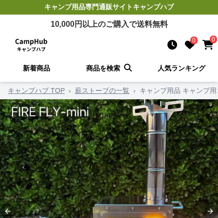
キャンプ用品
専門通販サイト
キャンプハブ
10,000
円以上のご購入で送料無料
0
0
新着商品
商品を検索
人気ランキング
キャンプハブ TOP
›
薪ストーブの一覧
›
キャンプ用品 キャンプ
Previous slide
Ne