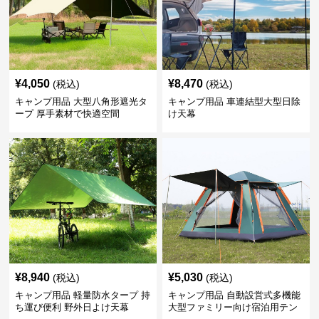
¥
4,050
¥
8,470
(税込)
(税込)
キャンプ用品 大型八角形遮光タ
キャンプ用品 車連結型大型日除
ープ 厚手素材で快適空間
け天幕
¥
8,940
¥
5,030
(税込)
(税込)
キャンプ用品 軽量防水タープ 持
キャンプ用品 自動設営式多機能
ち運び便利 野外日よけ天幕
大型ファミリー向け宿泊用テン