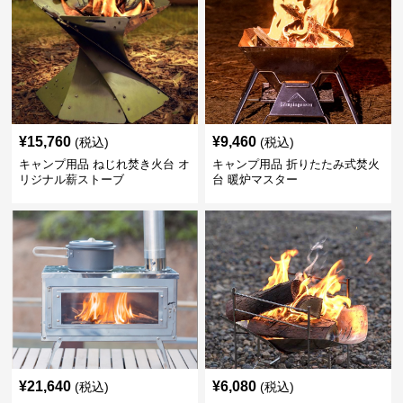
¥
15,760
¥
9,460
(税込)
(税込)
キャンプ用品 ねじれ焚き火台 オ
キャンプ用品 折りたたみ式焚火
リジナル薪ストーブ
台 暖炉マスター
¥
21,640
¥
6,080
(税込)
(税込)