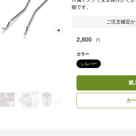
能です。
ご注文確定か
Next slide
2,800
円
カラー
シルバー
購
カー