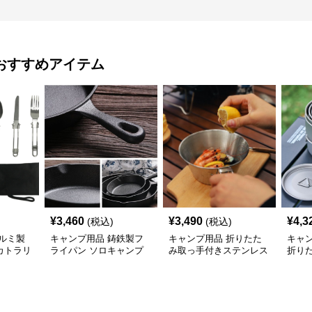
おすすめアイテム
¥
3,460
¥
3,490
¥
4,3
(税込)
(税込)
ルミ製
キャンプ用品 鋳鉄製フ
キャンプ用品 折りたた
キャ
カトラリ
ライパン ソロキャンプ
み取っ手付きステンレス
折り
用スキレット
計量カップ
マグ