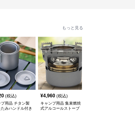
もっと見る
20
¥
4,960
¥
15,040
(税込)
(税込)
(税込)
ンプ用品 チタン製
キャンプ用品 集束燃焼
キャンプ用品 ソロキャ
たたみハンドル付き
式アルコールストーブ
ンプ用高性能保冷クーラ
カップ
ーボックス13リットル