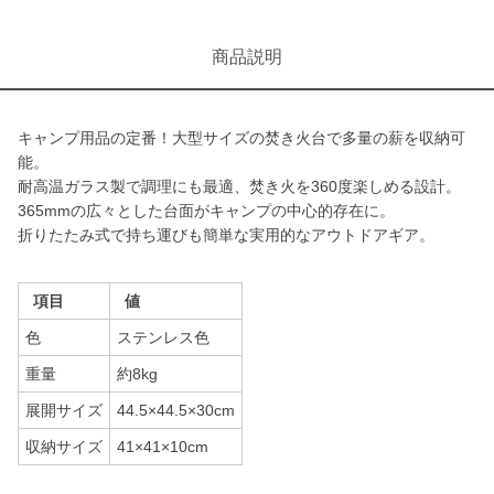
商品説明
キャンプ用品の定番！大型サイズの焚き火台で多量の薪を収納可
能。
耐高温ガラス製で調理にも最適、焚き火を360度楽しめる設計。
365mmの広々とした台面がキャンプの中心的存在に。
折りたたみ式で持ち運びも簡単な実用的なアウトドアギア。
項目
値
色
ステンレス色
重量
約8kg
展開サイズ
44.5×44.5×30cm
収納サイズ
41×41×10cm