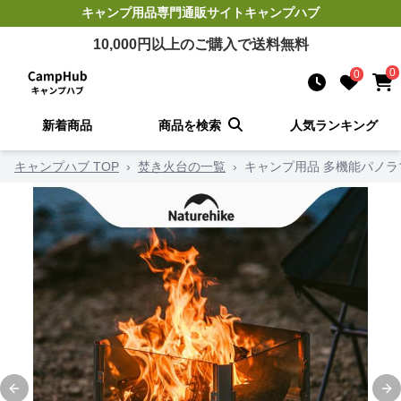
キャンプ用品
専門通販サイト
キャンプハブ
10,000
円以上のご購入で送料無料
0
0
新着商品
商品を検索
人気ランキング
キャンプハブ TOP
›
焚き火台の一覧
›
キャンプ用品 多機能パノラ
Previous slide
Ne