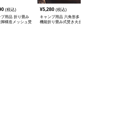
90
¥
5,280
¥
10,940
(税込)
(税込)
(税込)
ンプ用品 折り畳み
キャンプ用品 六角形多
キャンプ用品 キャプテ
差脚構造メッシュ焚
機能折り畳み式焚き火台
ンスタッグ ステンレス
台
製焚き火台 高さ調節機
能付き