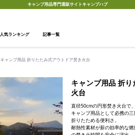
キャンプ用品
専門通販サイト
キャンプハブ
人気ランキング
記事一覧
キャンプ用品 折りたたみ式アウトドア焚き火台
キャンプ用品 折
火台
直径50cmの円形焚き火台で
キャンプ用品として必携の三
折りたためる便利さ。
耐熱性素材が薪の効率的な燃
の焚き火時間を安全に演出。