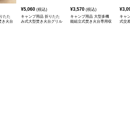
¥
5,060
¥
3,570
¥
3,0
(税込)
(税込)
りたた
キャンプ用品 折りたた
キャンプ用品 大型多機
キャ
焚き火台
み式大型焚き火台グリル
能組立式焚き火台専用収
式交
収納袋付き
納袋付き
き火