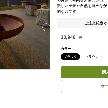
美しい夕景や自然を眺めなが
的な台です。
ご注文確定か
Next slide
30,940
円
カラー
ブラック
ブラウン
購
カー