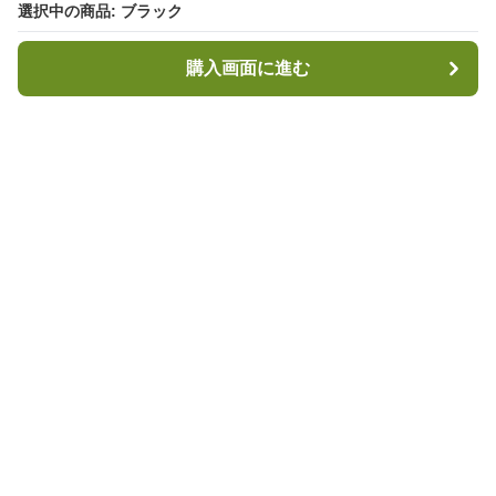
選択中の商品: ブラック
選択中の商品: ブラック
購入画面に進む
購入画面に進む
キャンプハブ
について
会社概要
利用規約