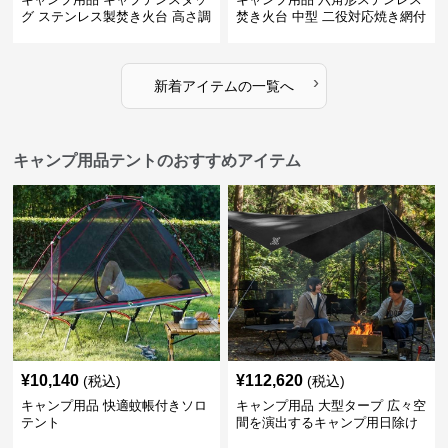
グ ステンレス製焚き火台 高さ調
焚き火台 中型 二役対応焼き網付
節機能付き
き
›
新着アイテムの一覧へ
キャンプ用品テントのおすすめアイテム
¥
10,140
¥
112,620
(税込)
(税込)
キャンプ用品 快適蚊帳付きソロ
キャンプ用品 大型タープ 広々空
テント
間を演出するキャンプ用日除け
幕テント