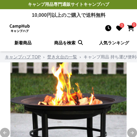
キャンプ用品
専門通販サイト
キャンプハブ
10,000
円以上のご購入で送料無料
0
0
新着商品
商品を検索
人気ランキング
キャンプハブ TOP
›
焚き火台の一覧
›
キャンプ用品 持ち運び便
Previous slide
Ne