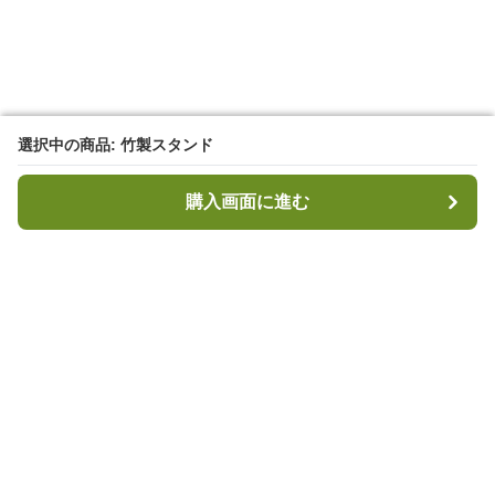
選択中の商品: 竹製スタンド
選択中の商品: 竹製スタンド
購入画面に進む
購入画面に進む
キャンプハブ
について