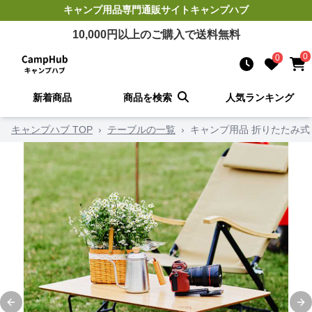
キャンプ用品
専門通販サイト
キャンプハブ
10,000
円以上のご購入で送料無料
0
0
新着商品
商品を検索
人気ランキング
キャンプハブ TOP
›
テーブルの一覧
›
キャンプ用品 折りたたみ式
Previous slide
Ne