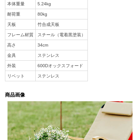
本体重量
5.24kg
耐荷重
80kg
天板
竹合成天板
フレーム材質
スチール（電着黒塗装）
高さ
34cm
金具
ステンレス
外装
600Dオックスフォード
リベット
ステンレス
商品画像