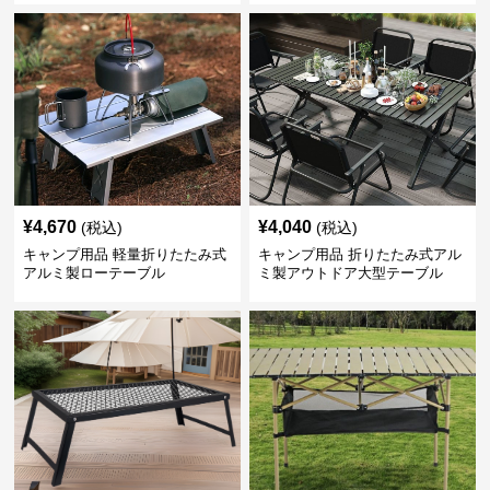
¥
4,670
¥
4,040
(税込)
(税込)
キャンプ用品 軽量折りたたみ式
キャンプ用品 折りたたみ式アル
アルミ製ローテーブル
ミ製アウトドア大型テーブル