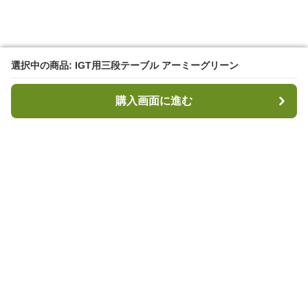
選択中の商品: IGT用三段テーブル アーミーグリーン
選択中の商品: IGT用三段テーブル アーミーグリーン
購入画面に進む
購入画面に進む
キャンプハブ
について