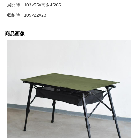
展開時
103×55×高さ45/65
収納時
105×22×23
商品画像