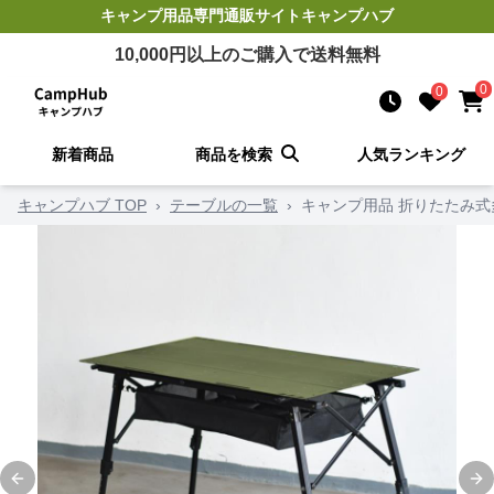
キャンプ用品
専門通販サイト
キャンプハブ
10,000
円以上のご購入で送料無料
0
0
新着商品
商品を検索
人気ランキング
キャンプハブ TOP
›
テーブルの一覧
›
キャンプ用品 折りたたみ
Previous slide
Ne