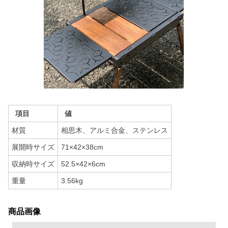
項目
値
材質
相思木、アルミ合金、ステンレス
展開時サイズ
71×42×38cm
収納時サイズ
52.5×42×6cm
重量
3.56kg
商品画像