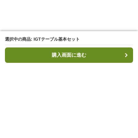
選択中の商品: IGTテーブル基本セット
選択中の商品: IGTテーブル基本セット
購入画面に進む
購入画面に進む
キャンプハブ
について