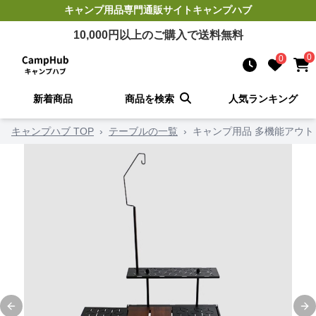
キャンプ用品
専門通販サイト
キャンプハブ
10,000
円以上のご購入で送料無料
0
0
新着商品
商品を検索
人気ランキング
キャンプハブ TOP
›
テーブルの一覧
›
キャンプ用品 多機能アウト
Previous slide
Ne