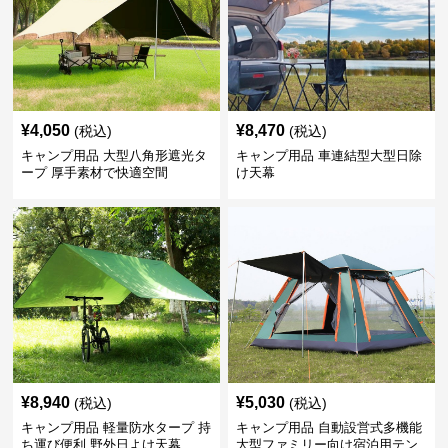
¥
4,050
¥
8,470
(税込)
(税込)
キャンプ用品 大型八角形遮光タ
キャンプ用品 車連結型大型日除
ープ 厚手素材で快適空間
け天幕
¥
8,940
¥
5,030
(税込)
(税込)
キャンプ用品 軽量防水タープ 持
キャンプ用品 自動設営式多機能
ち運び便利 野外日よけ天幕
大型ファミリー向け宿泊用テン