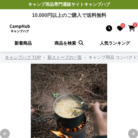
キャンプ用品
専門通販サイト
キャンプハブ
10,000
円以上のご購入で送料無料
0
0
新着商品
商品を検索
人気ランキング
キャンプハブ TOP
›
薪ストーブの一覧
›
キャンプ用品 コンパク
Previous slide
Ne