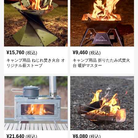
¥
15,760
¥
9,460
(税込)
(税込)
キャンプ用品 ねじれ焚き火台 オ
キャンプ用品 折りたたみ式焚火
リジナル薪ストーブ
台 暖炉マスター
¥
21,640
¥
6,080
(税込)
(税込)