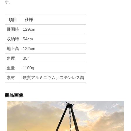
す。
項目
仕様
展開時
129cm
収納時
54cm
地上高
122cm
角度
35°
重量
1100g
素材
硬質アルミニウム、ステンレス鋼
商品画像