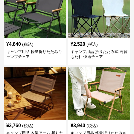
¥
4,840
¥
2,520
(税込)
(税込)
キャンプ用品 軽量折りたたみキ
キャンプ用品 折りたたみ式 高背
ャンプチェア
もたれ 快適チェア
¥
3,760
¥
3,940
(税込)
(税込)
キャンプ用品 木製アーム 折りた
キャンプ用品 軽量折りたたみキ