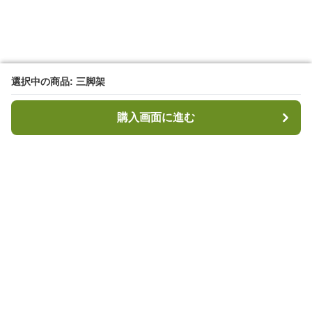
選択中の商品: 三脚架
選択中の商品: 三脚架
購入画面に進む
購入画面に進む
キャンプハブ
について