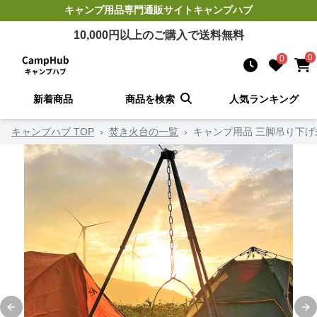
キャンプ用品
専門通販サイト
キャンプハブ
10,000
円以上のご購入で送料無料
0
0
新着商品
商品を検索
人気ランキング
キャンプハブ TOP
›
焚き火台の一覧
›
キャンプ用品 三脚吊り下
Previous slide
Ne