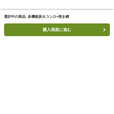
選択中の商品: 多機能炭火コンロ+焼き網
選択中の商品: 多機能炭火コンロ+焼き網
購入画面に進む
購入画面に進む
キャンプハブ
について
会社概要