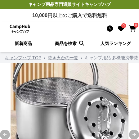
キャンプ用品
専門通販サイト
キャンプハブ
10,000
円以上のご購入で送料無料
0
0
新着商品
商品を検索
人気ランキング
キャンプハブ TOP
›
焚き火台の一覧
›
キャンプ用品 多機能携帯焚
Previous slide
Ne