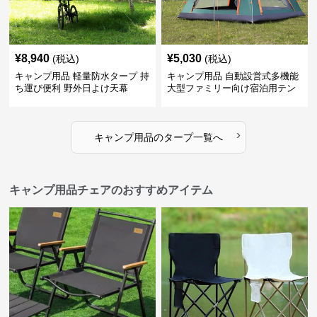
¥
8,940
¥
5,030
(税込)
(税込)
キャンプ用品 軽量防水タープ 持
キャンプ用品 自動設営式多機能
ち運び便利 野外日よけ天幕
大型ファミリー向け宿泊用テン
ト
›
キャンプ用品
の
タープ
一覧へ
キャンプ用品チェアのおすすめアイテム