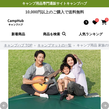
キャンプ用品
専門通販サイト
キャンプハブ
10,000
円以上のご購入で送料無料
0
0
新着商品
商品を検索
人気ランキング
キャンプハブ TOP
›
キャンプマットの一覧
›
キャンプ用品 家族
Previous slide
Ne