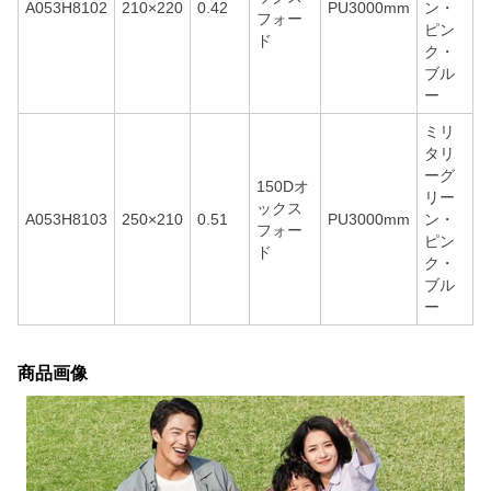
A053H8102
210×220
0.42
PU3000mm
ン・
フォー
ピン
ド
ク・
ブル
ー
ミリ
タリ
ーグ
150Dオ
リー
ックス
A053H8103
250×210
0.51
PU3000mm
ン・
フォー
ピン
ド
ク・
ブル
ー
商品画像