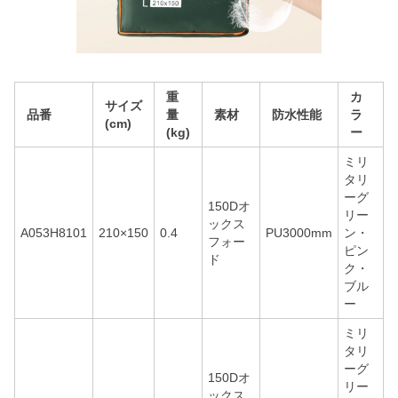
重
カ
サイズ
品番
量
素材
防水性能
ラ
(cm)
(kg)
ー
ミリ
タリ
ーグ
150Dオ
リー
ックス
A053H8101
210×150
0.4
PU3000mm
ン・
フォー
ピン
ド
ク・
ブル
ー
ミリ
タリ
ーグ
150Dオ
リー
ックス