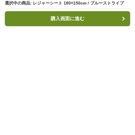
選択中の商品: レジャーシート 180×150cm / ブルーストライプ
選択中の商品: レジャーシート 180×150cm / ブルーストライプ
購入画面に進む
購入画面に進む
キャンプハブ
について
会社概要
利用規約