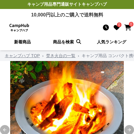
キャンプ用品
専門通販サイト
キャンプハブ
10,000
円以上のご購入で送料無料
0
0
新着商品
商品を検索
人気ランキング
キャンプハブ TOP
›
焚き火台の一覧
›
キャンプ用品 コンパクト
Previous slide
Ne