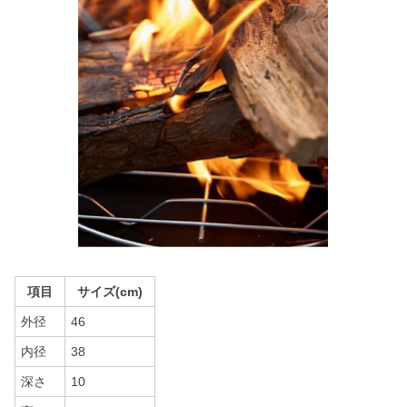
項目
サイズ(cm)
外径
46
内径
38
深さ
10