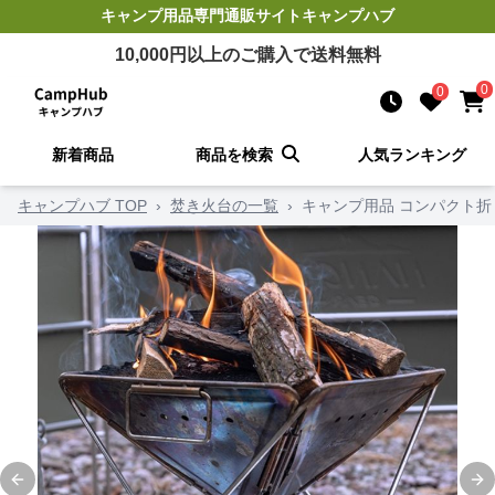
キャンプ用品
専門通販サイト
キャンプハブ
10,000
円以上のご購入で送料無料
0
0
新着商品
商品を検索
人気ランキング
キャンプハブ TOP
›
焚き火台の一覧
›
キャンプ用品 コンパクト
Previous slide
Ne