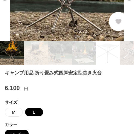
キャンプ用品 折り畳み式四脚安定型焚き火台
6,100
円
サイズ
M
L
カラー