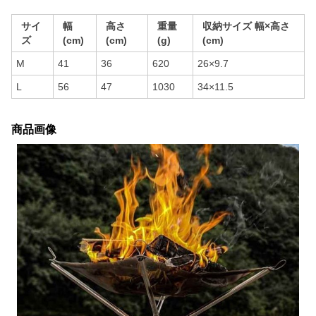
サイ
幅
高さ
重量
収納サイズ 幅×高さ
ズ
(cm)
(cm)
(g)
(cm)
M
41
36
620
26×9.7
L
56
47
1030
34×11.5
商品画像