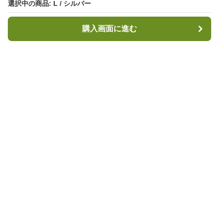
選択中の商品: L / シルバー
選択中の商品: L / シルバー
購入画面に進む
購入画面に進む
キャンプハブ
について
会社概要
利用規約