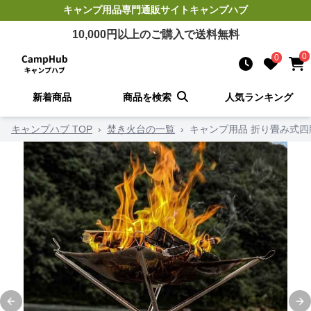
キャンプ用品
専門通販サイト
キャンプハブ
10,000
円以上のご購入で送料無料
0
0
新着商品
商品を検索
人気ランキング
キャンプハブ TOP
›
焚き火台の一覧
›
キャンプ用品 折り畳み式
Previous slide
Ne