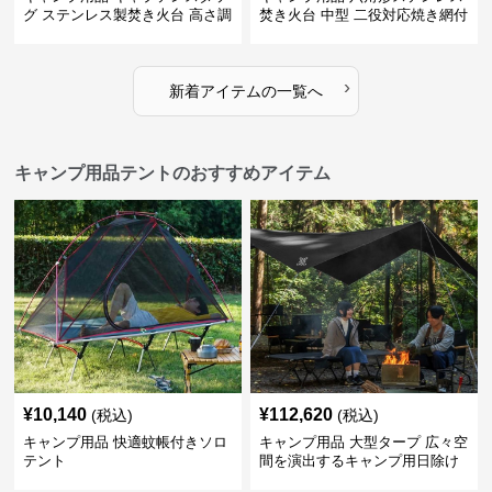
グ ステンレス製焚き火台 高さ調
焚き火台 中型 二役対応焼き網付
節機能付き
き
›
新着アイテムの一覧へ
キャンプ用品テントのおすすめアイテム
¥
10,140
¥
112,620
(税込)
(税込)
キャンプ用品 快適蚊帳付きソロ
キャンプ用品 大型タープ 広々空
テント
間を演出するキャンプ用日除け
幕テント