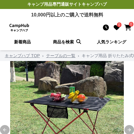
キャンプ用品
専門通販サイト
キャンプハブ
10,000
円以上のご購入で送料無料
0
0
新着商品
商品を検索
人気ランキング
キャンプハブ TOP
›
テーブルの一覧
›
キャンプ用品 折りたたみ
Previous slide
Ne