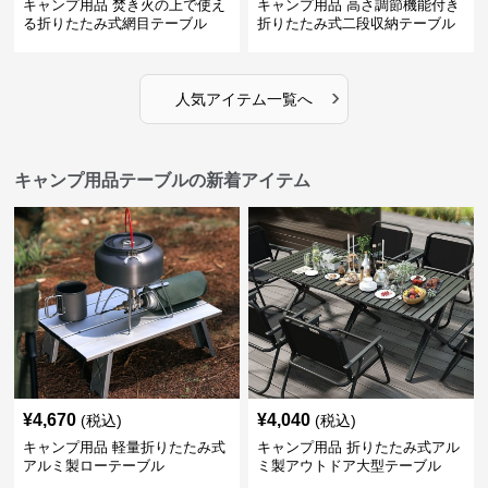
キャンプ用品 焚き火の上で使え
キャンプ用品 高さ調節機能付き
る折りたたみ式網目テーブル
折りたたみ式二段収納テーブル
›
人気アイテム一覧へ
キャンプ用品テーブルの新着アイテム
¥
4,670
¥
4,040
(税込)
(税込)
キャンプ用品 軽量折りたたみ式
キャンプ用品 折りたたみ式アル
アルミ製ローテーブル
ミ製アウトドア大型テーブル