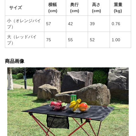
横幅
奥行
高さ
重量
サイズ
(cm)
(cm)
(cm)
(kg)
小（オレンジパイ
57
42
39
0.76
プ）
大（レッドパイ
75
55
52
1.00
プ）
商品画像