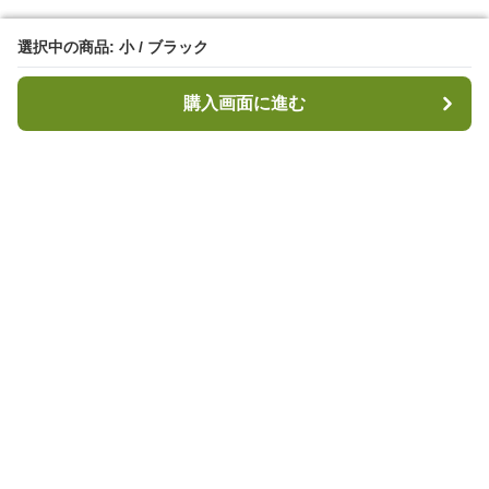
選択中の商品: 小 / ブラック
選択中の商品: 小 / ブラック
購入画面に進む
購入画面に進む
キャンプハブ
について
会社概要