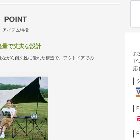
POINT
アイテム特徴
 軽量で丈夫な設計
お
量ながら耐久性に優れた構造で、アウトドアでの
ビ
応
P
P