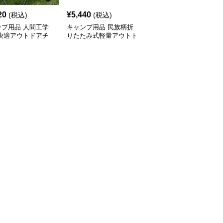
20
¥
5,440
¥
7,070
(税込)
(税込)
(税込)
ンプ用品 人間工学
キャンプ用品 民族柄折
キャンプ用品 折りたた
 快適アウトドアチ
りたたみ式軽量アウトド
み式コンパクト月型アウ
アチェア
トドアチェア