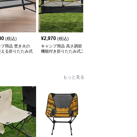
80
¥
2,970
¥
2,040
(税込)
(税込)
(税込)
ンプ用品 焚き火の
キャンプ用品 高さ調節
キャンプ用品 軽量アル
使える折りたたみ式
機能付き折りたたみ式二
ミ製折りたたみ式ロール
テーブル
段収納テーブル
テーブル
もっと見る