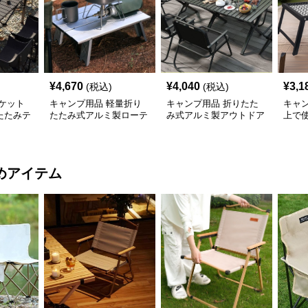
¥
4,670
¥
4,040
¥
3,1
(税込)
(税込)
ケット
キャンプ用品 軽量折り
キャンプ用品 折りたた
キャ
たたみテ
たたみ式アルミ製ローテ
み式アルミ製アウトドア
上で
ーブル
大型テーブル
網目
めアイテム