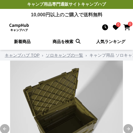
キャンプ用品
専門通販サイト
キャンプハブ
10,000
円以上のご購入で送料無料
0
0
新着商品
商品を検索
人気ランキング
キャンプハブ TOP
›
ソロキャンプの一覧
›
キャンプ用品 ソロキ
Previous slide
Ne