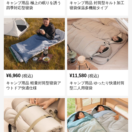
キャンプ用品 極上の眠りを誘う
キャンプ用品 封筒型キルト加工
四季対応型寝袋
寝袋保温多機能タイプ
¥
6,960
¥
11,580
(税込)
(税込)
キャンプ用品 軽量封筒型寝袋ア
キャンプ用品 ゆったり快適封筒
ウトドア快適仕様
型二人用寝袋