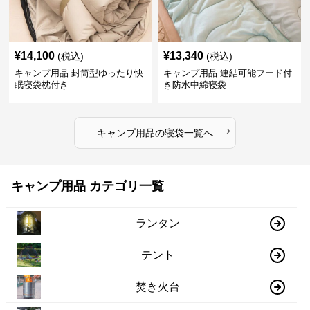
¥
14,100
¥
13,340
(税込)
(税込)
キャンプ用品 封筒型ゆったり快
キャンプ用品 連結可能フード付
眠寝袋枕付き
き防水中綿寝袋
›
キャンプ用品
の
寝袋
一覧へ
キャンプ用品 カテゴリ一覧
ランタン
テント
焚き火台