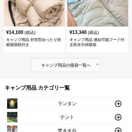
¥
14,100
¥
13,340
(税込)
(税込)
キャンプ用品 封筒型ゆったり快
キャンプ用品 連結可能フード付
眠寝袋枕付き
き防水中綿寝袋
›
キャンプ用品
の
寝袋
一覧へ
キャンプ用品 カテゴリ一覧
ランタン
テント
焚き火台