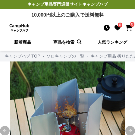
キャンプ用品
専門通販サイト
キャンプハブ
10,000
円以上のご購入で送料無料
0
0
新着商品
商品を検索
人気ランキング
キャンプハブ TOP
›
ソロキャンプの一覧
›
キャンプ用品 折りた
Previous slide
Ne