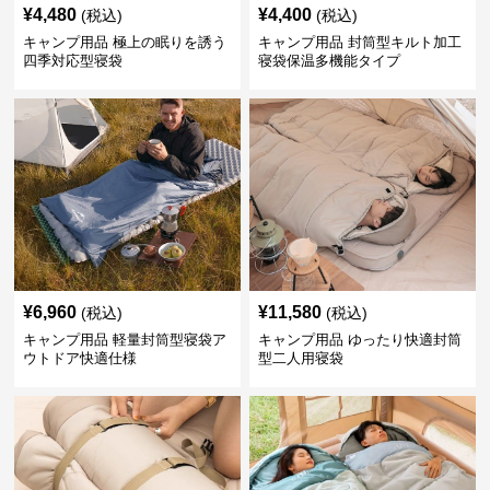
¥
4,480
¥
4,400
(税込)
(税込)
キャンプ用品 極上の眠りを誘う
キャンプ用品 封筒型キルト加工
四季対応型寝袋
寝袋保温多機能タイプ
¥
6,960
¥
11,580
(税込)
(税込)
キャンプ用品 軽量封筒型寝袋ア
キャンプ用品 ゆったり快適封筒
ウトドア快適仕様
型二人用寝袋