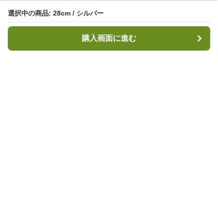
選択中の商品: 28cm / シルバー
選択中の商品: 28cm / シルバー
購入画面に進む
購入画面に進む
キャンプハブ
について
会社概要
利用規約