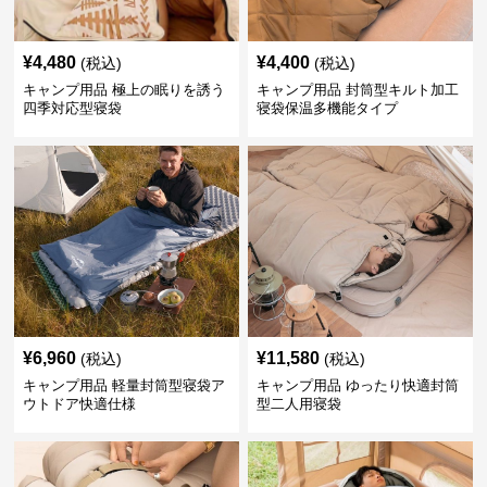
¥
4,480
¥
4,400
(税込)
(税込)
キャンプ用品 極上の眠りを誘う
キャンプ用品 封筒型キルト加工
四季対応型寝袋
寝袋保温多機能タイプ
¥
6,960
¥
11,580
(税込)
(税込)
キャンプ用品 軽量封筒型寝袋ア
キャンプ用品 ゆったり快適封筒
ウトドア快適仕様
型二人用寝袋