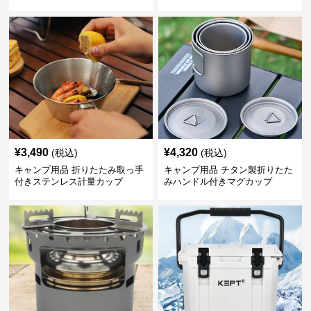
¥
3,490
¥
4,320
(税込)
(税込)
キャンプ用品 折りたたみ取っ手
キャンプ用品 チタン製折りたた
付きステンレス計量カップ
みハンドル付きマグカップ