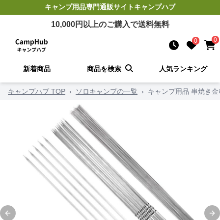
キャンプ用品
専門通販サイト
キャンプハブ
10,000
円以上のご購入で送料無料
0
0
新着商品
商品を検索
人気ランキング
キャンプハブ TOP
›
ソロキャンプの一覧
›
キャンプ用品 串焼き
Previous slide
Ne