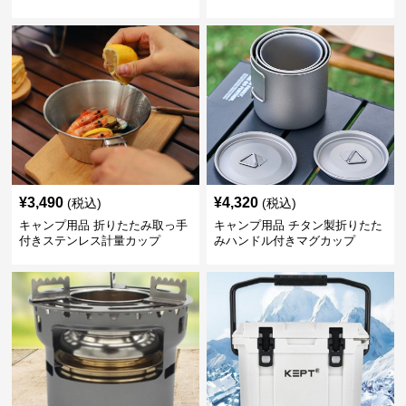
¥
3,490
¥
4,320
(税込)
(税込)
キャンプ用品 折りたたみ取っ手
キャンプ用品 チタン製折りたた
付きステンレス計量カップ
みハンドル付きマグカップ