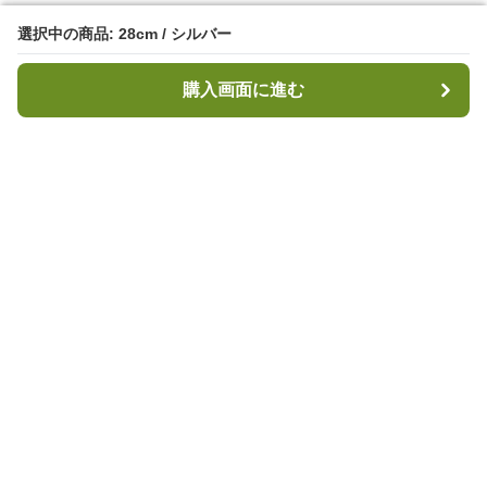
選択中の商品: 28cm / シルバー
選択中の商品: 28cm / シルバー
購入画面に進む
購入画面に進む
キャンプハブ
について
会社概要
利用規約