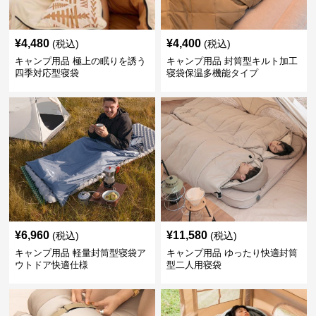
¥
4,480
¥
4,400
(税込)
(税込)
キャンプ用品 極上の眠りを誘う
キャンプ用品 封筒型キルト加工
四季対応型寝袋
寝袋保温多機能タイプ
¥
6,960
¥
11,580
(税込)
(税込)
キャンプ用品 軽量封筒型寝袋ア
キャンプ用品 ゆったり快適封筒
ウトドア快適仕様
型二人用寝袋