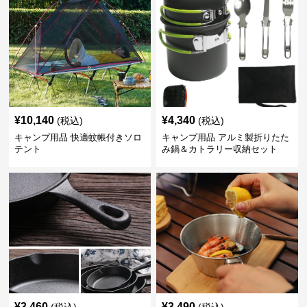
¥
10,140
¥
4,340
(税込)
(税込)
キャンプ用品 快適蚊帳付きソロ
キャンプ用品 アルミ製折りたた
テント
み鍋＆カトラリー収納セット
¥
3,460
¥
3,490