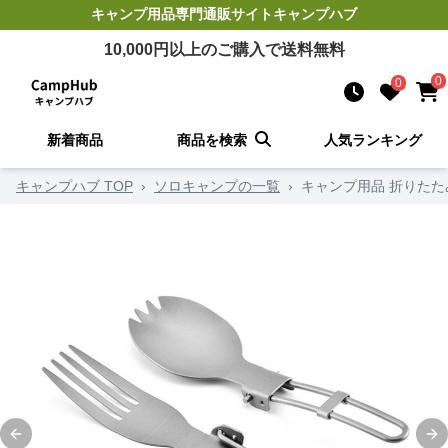
キャンプ用品
専門通販サイト
キャンプハブ
10,000
円以上のご購入で送料無料
0
0
新着商品
商品を検索
人気ランキング
キャンプハブ TOP
›
ソロキャンプの一覧
›
キャンプ用品 折りた
Previous slide
Ne