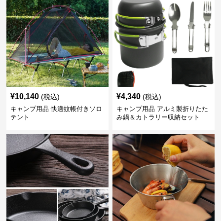
¥
10,140
¥
4,340
(税込)
(税込)
キャンプ用品 快適蚊帳付きソロ
キャンプ用品 アルミ製折りたた
テント
み鍋＆カトラリー収納セット