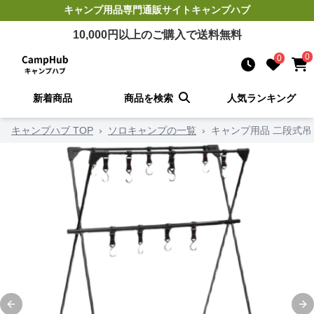
キャンプ用品
専門通販サイト
キャンプハブ
10,000
円以上のご購入で送料無料
0
0
新着商品
商品を検索
人気ランキング
キャンプハブ TOP
›
ソロキャンプの一覧
›
キャンプ用品 二段式
Previous slide
Ne