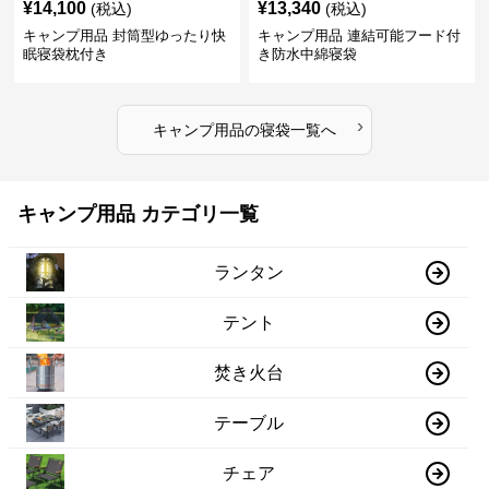
¥
14,100
¥
13,340
(税込)
(税込)
キャンプ用品 封筒型ゆったり快
キャンプ用品 連結可能フード付
眠寝袋枕付き
き防水中綿寝袋
›
キャンプ用品
の
寝袋
一覧へ
キャンプ用品 カテゴリ一覧
ランタン
テント
焚き火台
テーブル
チェア