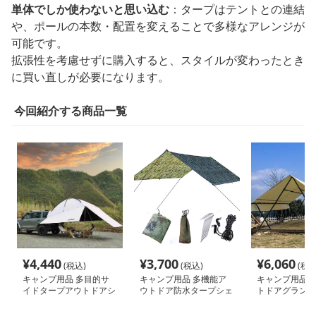
単体でしか使わないと思い込む
：タープはテントとの連結
や、ポールの本数・配置を変えることで多様なアレンジが
可能です。
拡張性を考慮せずに購入すると、スタイルが変わったとき
に買い直しが必要になります。
今回紹介する商品一覧
¥
4,440
¥
3,700
¥
6,060
(税込)
(税込)
(税込
キャンプ用品 多目的サ
キャンプ用品 多機能ア
キャンプ用品 
イドタープアウトドアシ
ウトドア防水タープシェ
トドアグランピ
ェルター
ルター
ト