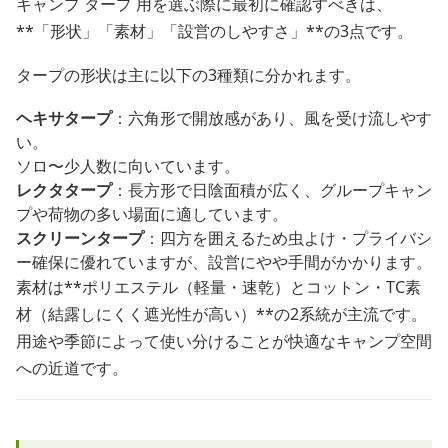
キャンプ タープ 用を選ぶ際に最初に確認すべきは、
**「形状」「素材」「設営のしやすさ」**の3点です。
タープの形状は主に以下の3種類に分かれます。
ヘキサタープ
：六角形で開放感があり、風を受け流しやす
い。
ソロ〜少人数に向いています。
レクタタープ
：長方形で日陰面積が広く、グループキャン
プや荷物の多い場面に適しています。
スクリーンタープ
：四方を囲えるため虫よけ・プライバシ
ー確保に優れていますが、設営にやや手間がかかります。
素材は**ポリエステル（軽量・速乾）とコットン・TC素
材（結露しにくく遮光性が高い）**の2系統が主流です。
用途や季節によって使い分けることが快適なキャンプ空間
への近道です。