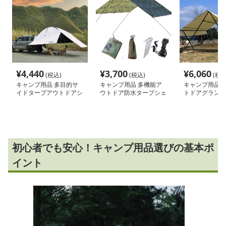
¥
4,440
¥
3,700
¥
6,060
(税込)
(税込)
(税込
キャンプ用品 多目的サ
キャンプ用品 多機能ア
キャンプ用品 
イドタープアウトドアシ
ウトドア防水タープシェ
トドアグランピ
ェルター
ルター
ト
初心者でも安心！キャンプ用品選びの基本ポ
イント