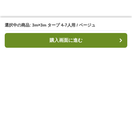
選択中の商品: 3m×3m タープ 4-7人用 / ベージュ
選択中の商品: 3m×3m タープ 4-7人用 / ベージュ
購入画面に進む
購入画面に進む
キャンプハブ
について