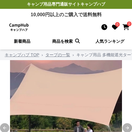
キャンプ用品
専門通販サイト
キャンプハブ
10,000
円以上のご購入で送料無料
0
0
新着商品
商品を検索
人気ランキング
キャンプハブ TOP
›
タープの一覧
›
キャンプ用品 多機能遮光ター
Previous slide
Ne