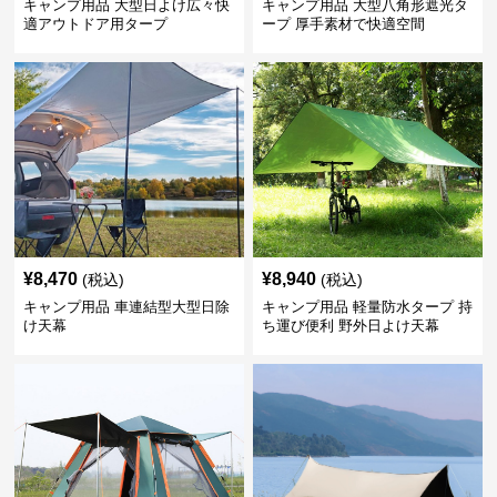
キャンプ用品 大型日よけ広々快
キャンプ用品 大型八角形遮光タ
適アウトドア用タープ
ープ 厚手素材で快適空間
¥
8,470
¥
8,940
(税込)
(税込)
キャンプ用品 車連結型大型日除
キャンプ用品 軽量防水タープ 持
け天幕
ち運び便利 野外日よけ天幕