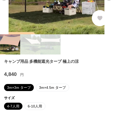
キャンプ用品 多機能遮光タープ 極上の涼
4,840
円
3m×3m タープ
3m×4.5m タープ
サイズ
4-7人用
6-10人用